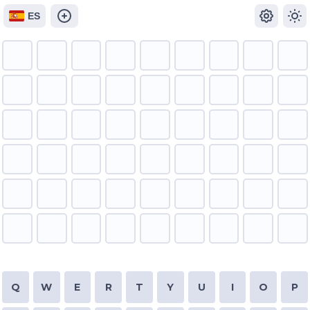
ES
Q
W
E
R
T
Y
U
I
O
P