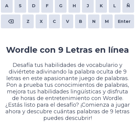
A
S
D
F
G
H
J
K
L
Ñ
Z
X
C
V
B
N
M
Enter
Wordle con 9 Letras en línea
Desafía tus habilidades de vocabulario y
diviértete adivinando la palabra oculta de 9
letras en este apasionante juego de palabras.
Pon a prueba tus conocimientos de palabras,
mejora tus habilidades lingüísticas y disfruta
de horas de entretenimiento con Wordle.
¿Estás listo para el desafío? ¡Comienza a jugar
ahora y descubre cuántas palabras de 9 letras
puedes descubrir!