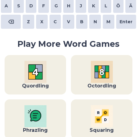
A
S
D
F
G
H
J
K
L
Ö
Ä
Z
X
C
V
B
N
M
Enter
Play More Word Games
Quordling
Octordling
Phrazling
Squaring