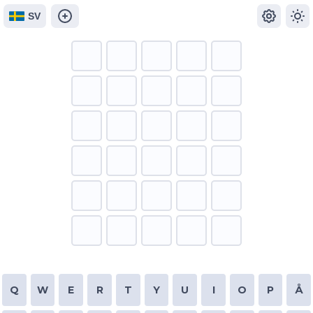
SV
Q
W
E
R
T
Y
U
I
O
P
Å