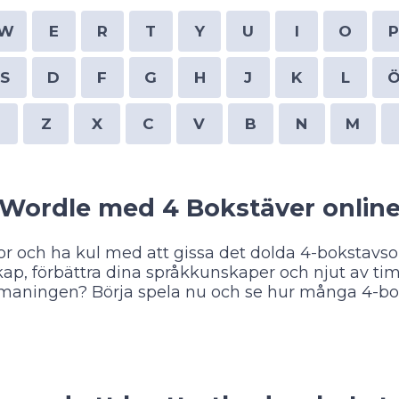
W
E
R
T
Y
U
I
O
S
D
F
G
H
J
K
L
Z
X
C
V
B
N
M
Wordle med 4 Bokstäver onlin
 och ha kul med att gissa det dolda 4-bokstavso
kap, förbättra dina språkkunskaper och njut av 
tmaningen? Börja spela nu och se hur många 4-bo