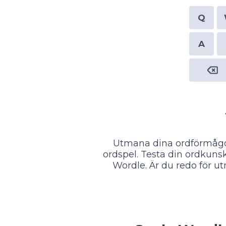
Q
A
Utmana dina ordförmågor
ordspel. Testa din ordkuns
Wordle. Är du redo för u