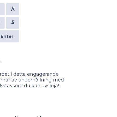
P
Å
Ö
Ä
Enter
e
rdet i detta engagerande
timmar av underhållning med
kstavsord du kan avslöja!