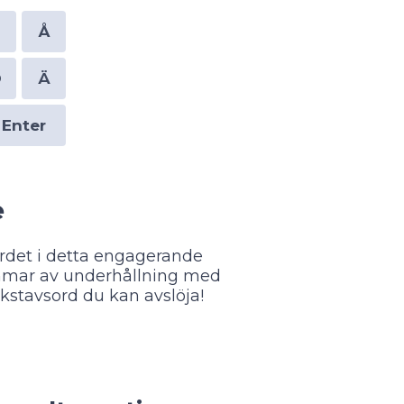
P
Å
Ö
Ä
Enter
e
rdet i detta engagerande
timmar av underhållning med
kstavsord du kan avslöja!