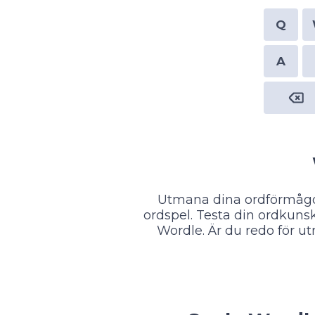
Q
A
Utmana dina ordförmågor
ordspel. Testa din ordkuns
Wordle. Är du redo för u