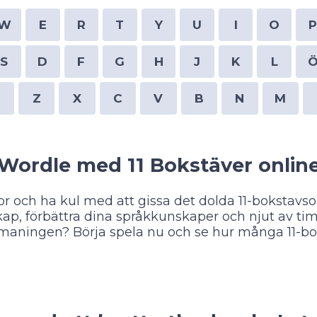
W
E
R
T
Y
U
I
O
S
D
F
G
H
J
K
L
Z
X
C
V
B
N
M
Wordle med 11 Bokstäver onlin
 och ha kul med att gissa det dolda 11-bokstavso
kap, förbättra dina språkkunskaper och njut av 
tmaningen? Börja spela nu och se hur många 11-bo