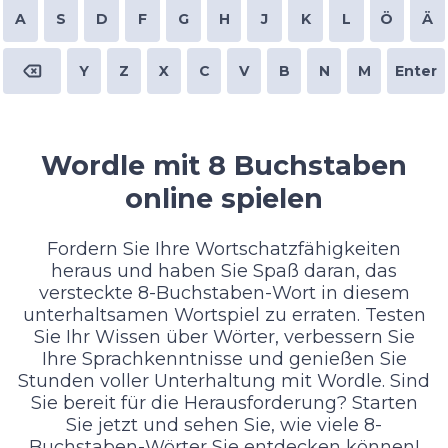
A
S
D
F
G
H
J
K
L
Ö
Ä
Y
Z
X
C
V
B
N
M
Enter
Wordle mit 8 Buchstaben
online spielen
Fordern Sie Ihre Wortschatzfähigkeiten
heraus und haben Sie Spaß daran, das
versteckte 8-Buchstaben-Wort in diesem
unterhaltsamen Wortspiel zu erraten. Testen
Sie Ihr Wissen über Wörter, verbessern Sie
Ihre Sprachkenntnisse und genießen Sie
Stunden voller Unterhaltung mit Wordle. Sind
Sie bereit für die Herausforderung? Starten
Sie jetzt und sehen Sie, wie viele 8-
Buchstaben-Wörter Sie entdecken können!