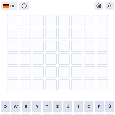
DE
Q
W
E
R
T
Z
U
I
O
P
Ü