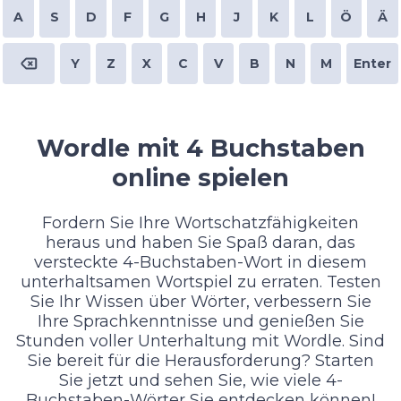
A
S
D
F
G
H
J
K
L
Ö
Ä
Y
Z
X
C
V
B
N
M
Enter
Wordle mit 4 Buchstaben
online spielen
Fordern Sie Ihre Wortschatzfähigkeiten
heraus und haben Sie Spaß daran, das
versteckte 4-Buchstaben-Wort in diesem
unterhaltsamen Wortspiel zu erraten. Testen
Sie Ihr Wissen über Wörter, verbessern Sie
Ihre Sprachkenntnisse und genießen Sie
Stunden voller Unterhaltung mit Wordle. Sind
Sie bereit für die Herausforderung? Starten
Sie jetzt und sehen Sie, wie viele 4-
Buchstaben-Wörter Sie entdecken können!