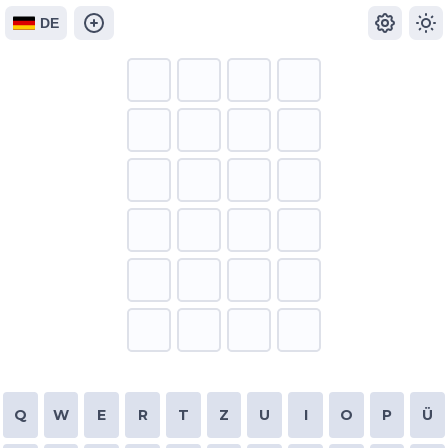
DE
Q
W
E
R
T
Z
U
I
O
P
Ü