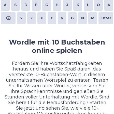
A
S
D
F
G
H
J
K
L
Ö
Ä
Y
Z
X
C
V
B
N
M
Enter
Wordle mit 10 Buchstaben
online spielen
Fordern Sie Ihre Wortschatzfähigkeiten
heraus und haben Sie Spaß daran, das
versteckte 10-Buchstaben-Wort in diesem
unterhaltsamen Wortspiel zu erraten. Testen
Sie Ihr Wissen über Wörter, verbessern Sie
Ihre Sprachkenntnisse und genießen Sie
Stunden voller Unterhaltung mit Wordle. Sind
Sie bereit für die Herausforderung? Starten
Sie jetzt und sehen Sie, wie viele 10-
Buchstaben-Wörter Sie entdecken können!