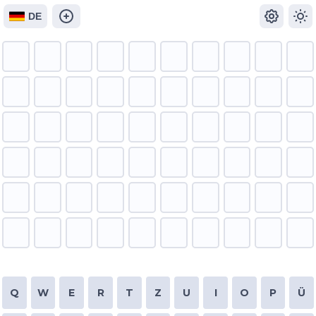
DE
Q
W
E
R
T
Z
U
I
O
P
Ü